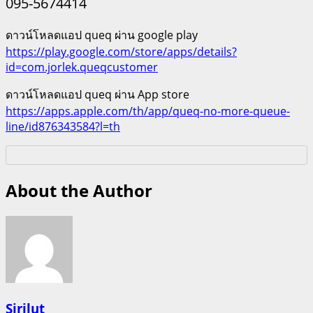
095-5674414
ดาวน์โหลดแอป queq ผ่าน google play
https://play.google.com/store/apps/details?
id=com.jorlek.queqcustomer
ดาวน์โหลดแอป queq ผ่าน App store
https://apps.apple.com/th/app/queq-no-more-queue-
line/id876343584?l=th
About the Author
Sirilut