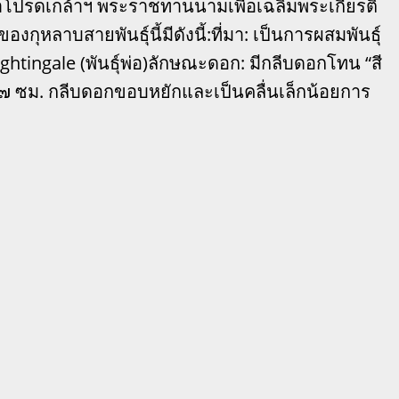
ุณาโปรดเกล้าฯ พระราชทานนามเพื่อเฉลิมพระเกียรติ
ลาบสายพันธุ์นี้มีดังนี้:ที่มา: เป็นการผสมพันธุ์
ightingale (พันธุ์พ่อ)ลักษณะดอก: มีกลีบดอกโทน “สี
.๗ ซม. กลีบดอกขอบหยักและเป็นคลื่นเล็กน้อยการ